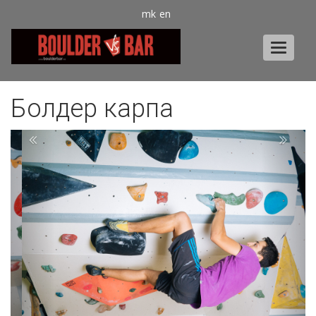
mk
en
Болдер карпа