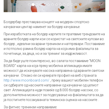
Болдербар преставува концепт на модерен спортско
качувачки центар наменет за болдер качување.
При изработката на болдер карпите ги пратевме трендовите на
врвните болдер карпи кои се користат на светските купови во
болдер
, идеални за врвни тренинзи и натпревари.
Поставивме
и потполно рамна болдер карпа на која има фаќалишта за
почетници, за деца, но и за тренинг за издржливост.
За да биде уште поинтересно, во салата поставивме "MOON
BOARD" карпа на која преку мобилна апликација имате
можност да искачувате насока направена од врвните светски
качувачи
.
Откако ќе си креирате профил на веб страната
http://www.moonboard.com/
, преку вашиот мобилен телефон
си одбирате од насоките направени од качувачи од целиот
свет
.
Апликацијата нуди повеќе од 8.000 болдер насоки, со
дополнителна можност за подесување на фаќалиштата за да
ја постигнете посакуваната тежинска оценка на насоките
.
За фитнес тренинзи направивме: