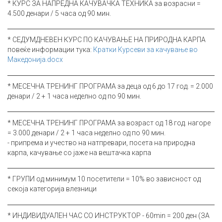
* КУРС ЗА НАПРЕДНА КАЧУВАЧКА ТЕХНИКА за возрасни =
4.500 денари / 5 часа од 90 мин.
* СЕДУМДНЕВЕН КУРС ПО КАЧУВАЊЕ НА ПРИРОДНА КАРПА
повеќе информации тука:
Кратки Курсеви за качување во
Македонија.docx
* МЕСЕЧНА ТРЕНИНГ ПРОГРАМА за деца од 6 до 17 год.
= 2.000
денари / 2 + 1 часа неделно од по 90 мин.
* МЕСЕЧНА ТРЕНИНГ ПРОГРАМА за возраст од 18 год.
нагоре
= 3.000 денари / 2 + 1 часа неделно од по 90 мин.
- припрема и учество на натпревари, посета на природна
карпа, качување со јаже на вештачка карпа
* ГРУПИ од минимум 10 посетители = 10% во зависност од
секоја категорија влезници
* ИНДИВИДУАЛЕН ЧАС СО ИНСТРУКТОР - 60min = 200 ден (ЗА