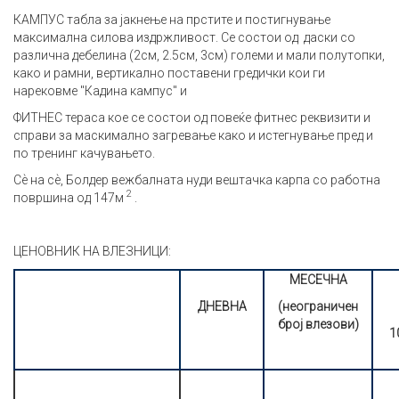
КАМПУС табла
за јакнење на прстите и постигнување
максимална силова издржливост.
Се состои од
даски со
различна дебелина (2см, 2.5см, 3см) големи и мали полутопки,
како и рамни, вертикално поставени гредички кои ги
нарековме "Кадина кампус" и
ФИТНЕС тераса кое се состои од повеќе фитнес реквизити и
справи за маскимално загревање како и истегнување пред и
по тренинг качувањето.
С
ѐ
на с
ѐ,
Болдер вежбалната нуди вештачка карпа со работна
2
површина од 147м
.
ЦЕНОВНИК НА ВЛЕЗНИЦИ:
МЕСЕЧНА
ДНЕВНА
(неограничен
број влезови)
1