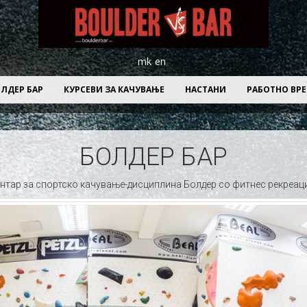
mk
en
ЛДЕР БАР
КУРСЕВИ ЗА КАЧУВАЊЕ
НАСТАНИ
РАБОТНО ВР
БОЛДЕР БАР
нтар за спортско качување-дисциплина Болдер со фитнес рекреац