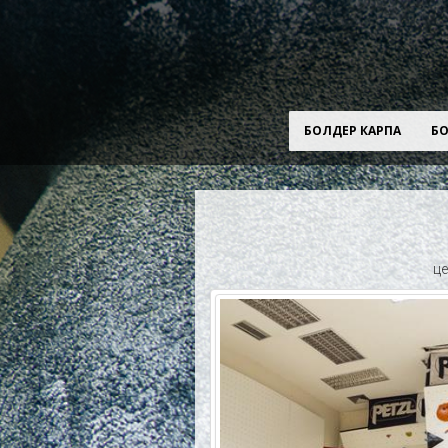
БОЛДЕР КАРПА
БО
це